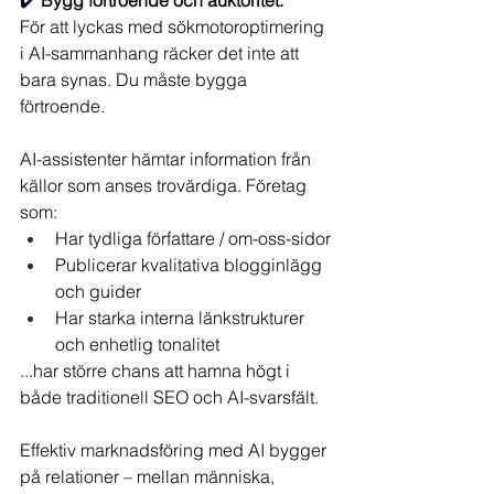
✔️ 
Bygg förtroende och auktoritet. 
För att lyckas med sökmotoroptimering 
i AI-sammanhang räcker det inte att 
bara synas. Du måste bygga 
förtroende.
AI-assistenter hämtar information från 
källor som anses trovärdiga. Företag 
som:
Har tydliga författare / om-oss-sidor
Publicerar kvalitativa blogginlägg 
och guider
Har starka interna länkstrukturer 
och enhetlig tonalitet
...har större chans att hamna högt i 
både traditionell SEO och AI-svarsfält.
Effektiv marknadsföring med AI bygger 
på relationer – mellan människa, 