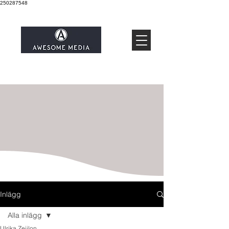
250287548
Inlägg
Alla inlägg
Ulrika Zeijlon