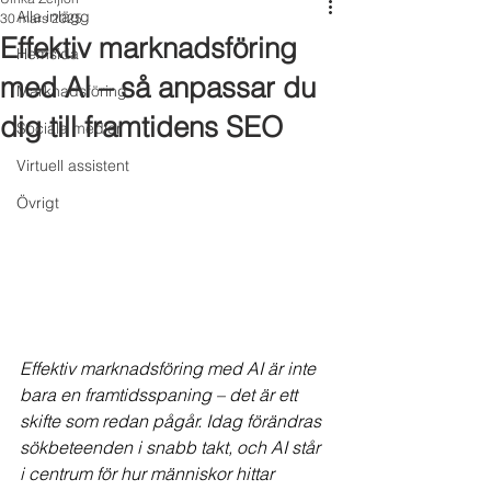
Alla inlägg
30 mars 2025
Effektiv marknadsföring
Hemsida
med AI – så anpassar du
Marknadsföring
dig till framtidens SEO
Sociala medier
Virtuell assistent
Övrigt
Effektiv marknadsföring med AI är inte 
bara en framtidsspaning – det är ett 
skifte som redan pågår. Idag förändras 
sökbeteenden i snabb takt, och AI står 
i centrum för hur människor hittar 