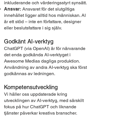
inkluderande och värderingsstyrt synsätt.
Ansvar:
Ansvaret för det slutgiltiga
innehållet ligger alltid hos människan. AI
är ett stöd – inte en författare, designer
eller beslutsfattare i sig själv.
Godkänt AI-verktyg
ChatGPT (via OpenAI) är för närvarande
det enda godkända AI-verktyget i
Awesome Medias dagliga produktion.
Användning av andra AI-verktyg ska först
godkännas av ledningen.
Kompetensutveckling
Vi håller oss uppdaterade kring
utvecklingen av AI-verktyg, med särskilt
fokus på hur ChatGPT och liknande
tjänster påverkar kreativa branscher.
Kunskapsdelning och fortbildning är en
naturlig del av vår kultur.