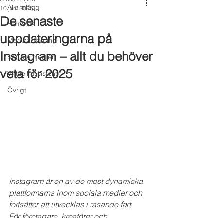
Alla inlägg
10 jan. 2025
De senaste
Hemsida
uppdateringarna på
Marknadsföring
Instagram – allt du behöver
Sociala medier
veta för 2025
Virtuell assistent
Övrigt
Instagram är en av de mest dynamiska 
plattformarna inom sociala medier och 
fortsätter att utvecklas i rasande fart. 
För företagare, kreatörer och 