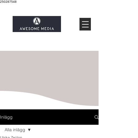
250287548
Inlägg
Alla inlägg
Ulrika Zeijlon