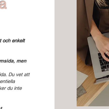
pa
t och enkelt
emsida, men
da. Du vet att
ntiella
ker du inte
t.