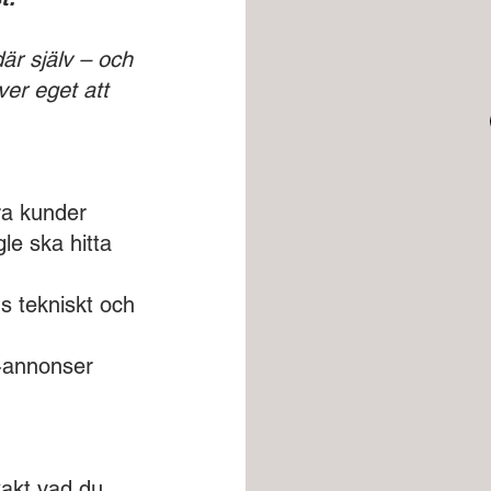
där själv – och
ver eget att
ra kunder
gle ska hitta
s tekniskt och
e-annonser
xakt vad du