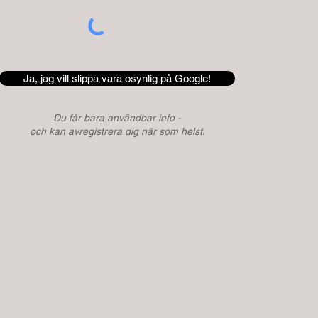
Ja, jag vill slippa vara osynlig på Google!
Du får bara användbar info -
och kan avregistrera dig när som helst.