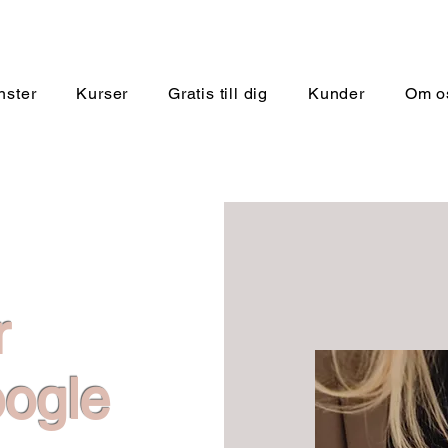
nster
Kurser
Gratis till dig
Kunder
Om o
r
oogle