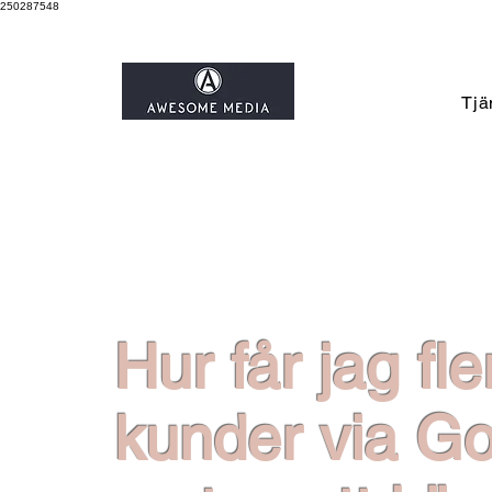
250287548
Tjä
Hur får jag fle
kunder via G