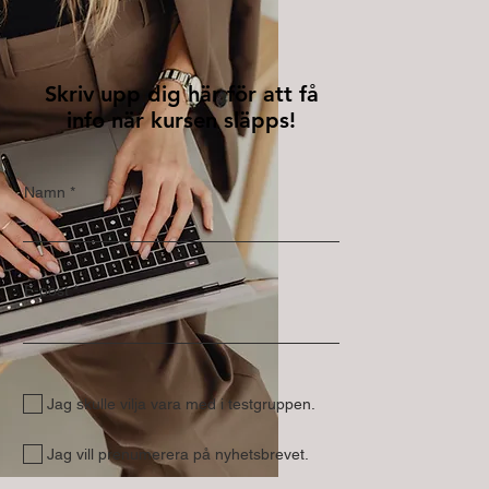
Skriv upp dig här för att få
info när kursen släpps!
Namn
E-post
Jag skulle vilja vara med i testgruppen.
Jag vill prenumerera på nyhetsbrevet.