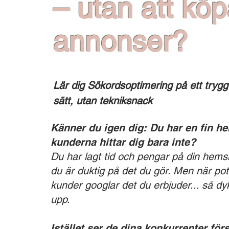
– utan att kö
annonser?
Lär dig Sökordsoptimering på ett trygg
sätt, utan tekniksnack
Känner du igen dig: Du har en fin h
kunderna hittar dig bara inte?
Du har lagt tid och pengar på din hemsi
du är duktig på det du gör. Men när pote
kunder googlar det du erbjuder... så dy
upp.
Istället ser de dina konkurrenter förs