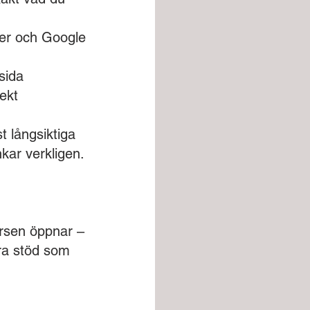
der och Google
sida
ekt
 långsiktiga
nkar verkligen.
ursen öppnar –
tra stöd som