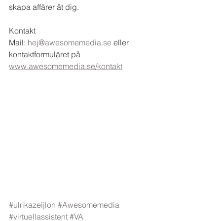
skapa affärer åt dig.
Kontakt
Mail: 
hej@awesomemedia.se
 eller 
kontaktformuläret på 
www.awesomemedia.se/kontakt
#ulrikazeijlon
#Awesomemedia
#virtuellassistent
#VA