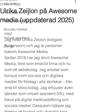
Alla inlägg
22 okt. 2017
Ulrika Zeijlon på Awesome
Hemsida
media (uppdaterad 2025)
Marknadsföring
Sociala medier
Hej!
Virtuell assistent
Jag heter Ulrika Zeijlon (tidigare 
Andersson) och jag är personen 
Övrigt
bakom Awesome Media.
Sedan 2016 har jag drivit Awesome 
Media, först som enskild firma och nu 
som ett aktiebolag. Jag arbetar som 
konsult inom sociala och digitala 
medier för företag i alla storlekar – från 
små till stora bolag. Jag erbjuder även 
tjänster som virtuell assistent (VA), med 
fokus på digital marknadsföring och 
sociala medier. Dessutom hjälper jag 
företag att bygga och utveckla sina 