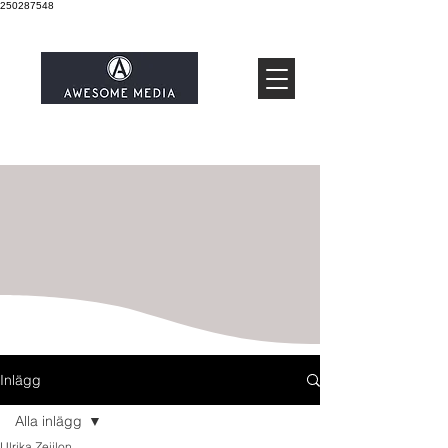
250287548
Inlägg
Alla inlägg
Ulrika Zeijlon