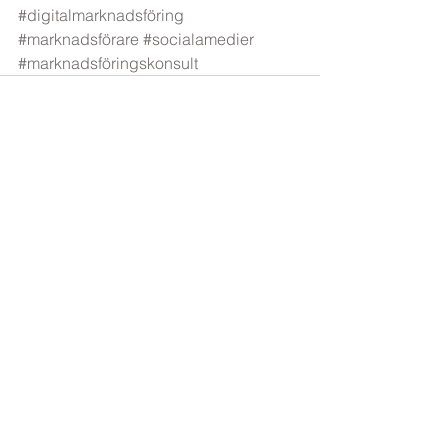
#digitalmarknadsföring
#marknadsförare
#socialamedier
#marknadsföringskonsult
Visa alla
Senaste inlägg